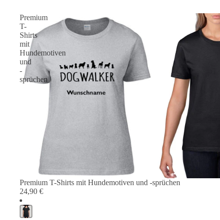
Premium
T-
Shirts
mit
Hundemotiven
und
-
sprüchen
Premium T-Shirts mit Hundemotiven und -sprüchen
24,90 €