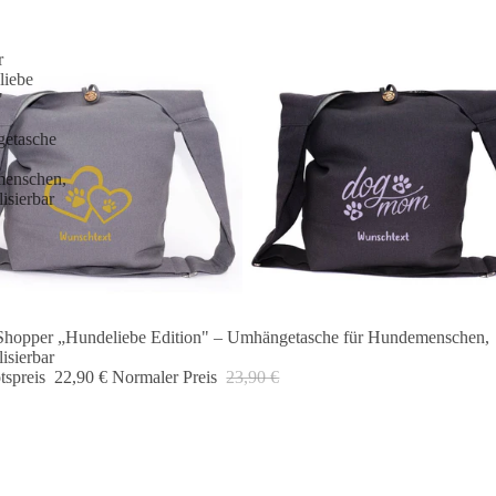
r
liebe
"
etasche
enschen,
isierbar
Shopper „Hundeliebe Edition" – Umhängetasche für Hundemenschen,
 🐾
isierbar
tspreis
22,90 €
Normaler Preis
23,90 €