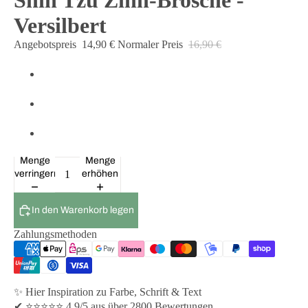
Shih Tzu Zinn-Brosche -
Versilbert
Angebotspreis
14,90 €
Normaler Preis
16,90 €
Menge
Menge
verringern
erhöhen
In den Warenkorb legen
Zahlungsmethoden
✨ Hier Inspiration zu Farbe, Schrift & Text
✔ ⭐⭐⭐⭐⭐ 4,9/5 aus über 2800 Bewertungen