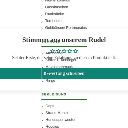
Nijens Zubehör
Gassitaschen
Rucksäcke
Turnbeutel
Geldbörsen/ Portmonaies
Stimmen aus unserem Rudel
SCHMUCK
Armbänder
Sei der Erste, der seine Erfahrung zu diesem Produkt teilt.
Ketten & Anhänger
Magnetschmuck
Bewertung schreiben
Ohrschmuck
Ringe
BEKLEIDUNG
Caps
Strand-Mantel
Hundesportwesten
Hoodies