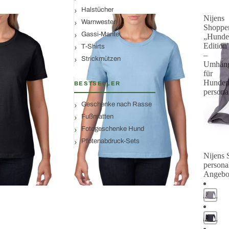
Halstücher
Nijens
Warnwesten
Shoppe
Gassi-Mantel
„Hunde
Edition
T-Shirts
–
Strickmützen
Umhäng
für
Hundem
BESTSELLER
personal
Geschenke nach Rasse
Fußmatten
Fotogeschenke Hund
Pfotenabdruck-Sets
Nijens 
Angebot
personal
Angebo