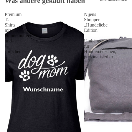
Was andere gekauft haben
Premium
Nijens
T-
Shopper
Shirts
„Hundeliebe
mit
Edition"
Hundemotiven
–
und
Umhängetasche
-
für
sprüchen
Hundemenschen,
personalisierbar