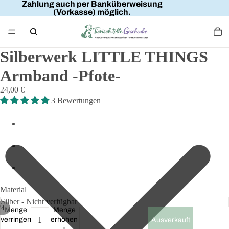
Zahlung auch per Banküberweisung
(Vorkasse) möglich.
Silberwerk LITTLE THINGS
Armband -Pfote-
24,00 €
3 Bewertungen
Material
/
4
Menge
Menge
verringern
erhöhen
Ausverkauft