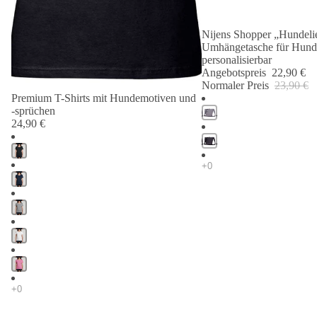
Nijens Shopper „Hundelie
Angebot 🐾
Umhängetasche für Hund
personalisierbar
Angebotspreis
22,90 €
Normaler Preis
23,90 €
Premium T-Shirts mit Hundemotiven und
-sprüchen
24,90 €