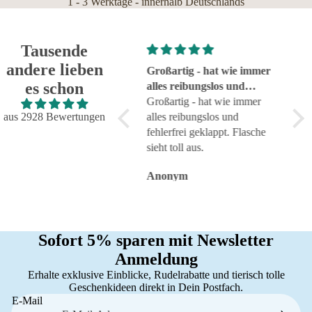
1 - 3 Werktage - innerhalb Deutschlands
Tausende
andere lieben
Super!
Großartig - hat wie immer
seh
es schon
Super!
alles reibungslos und
sehr
fehlerfrei geklappt
Großartig - hat wie immer
aus 2928 Bewertungen
alles reibungslos und
fehlerfrei geklappt. Flasche
sieht toll aus.
Anonym
Anonym
An
Sofort 5% sparen mit Newsletter
Anmeldung
Erhalte exklusive Einblicke, Rudelrabatte und tierisch tolle
Geschenkideen direkt in Dein Postfach.
E-Mail