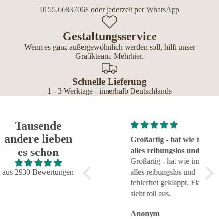
0155.66837068
oder jederzeit per
WhatsApp
Gestaltungsservice
Wenn es ganz außergewöhnlich werden soll, hilft unser
Grafikteam. Mehr
hier
.
Schnelle Lieferung
1 - 3 Werktage - innerhalb Deutschlands
Tausende
andere lieben
Super!
Großartig - hat wie immer
seh
es schon
Super!
alles reibungslos und
sehr
fehlerfrei geklappt
Großartig - hat wie immer
aus 2930 Bewertungen
alles reibungslos und
fehlerfrei geklappt. Flasche
sieht toll aus.
Anonym
Anonym
An