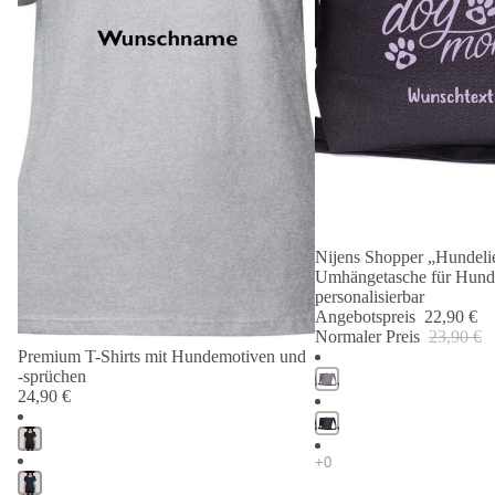
Nijens Shopper „Hundelie
Angebot 🐾
Umhängetasche für Hund
personalisierbar
Angebotspreis
22,90 €
Normaler Preis
23,90 €
Premium T-Shirts mit Hundemotiven und
-sprüchen
24,90 €