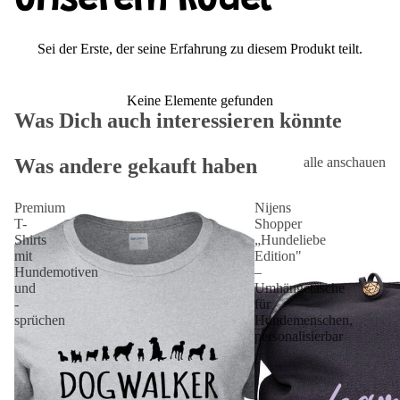
unserem Rudel
Sei der Erste, der seine Erfahrung zu diesem Produkt teilt.
Keine Elemente gefunden
Was Dich auch interessieren könnte
Was andere gekauft haben
alle anschauen
Premium
Nijens
T-
Shopper
Shirts
„Hundeliebe
mit
Edition"
Hundemotiven
–
und
Umhängetasche
-
für
sprüchen
Hundemenschen,
personalisierbar