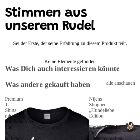
Stimmen aus
unserem Rudel
Sei der Erste, der seine Erfahrung zu diesem Produkt teilt.
Keine Elemente gefunden
Was Dich auch interessieren könnte
Was andere gekauft haben
alle anschauen
Premium
Nijens
T-
Shopper
Shirts
„Hundeliebe
mit
Edition"
Hundemotiven
–
und
Umhängetasche
-
für
sprüchen
Hundemenschen,