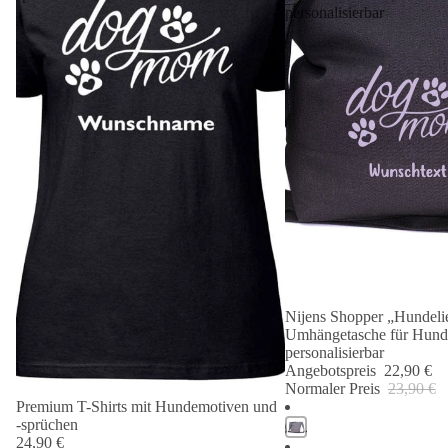
personalisierbar
Nijens Shopper „Hundelie
Angebot 🐾
Umhängetasche für Hund
personalisierbar
Angebotspreis
22,90 €
Normaler Preis
23,90 €
Premium T-Shirts mit Hundemotiven und
-sprüchen
24,90 €