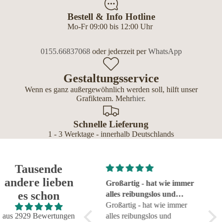
Bestell & Info Hotline
Mo-Fr 09:00 bis 12:00 Uhr
0155.66837068
oder jederzeit per
WhatsApp
Gestaltungsservice
Wenn es ganz außergewöhnlich werden soll, hilft unser
Grafikteam. Mehr
hier
.
Schnelle Lieferung
1 - 3 Werktage - innerhalb Deutschlands
Tausende
andere lieben
Super!
Großartig - hat wie immer
seh
es schon
Super!
alles reibungslos und
sehr
fehlerfrei geklappt
Großartig - hat wie immer
aus 2929 Bewertungen
alles reibungslos und