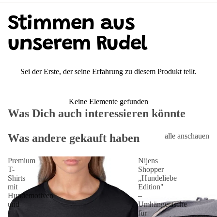
Stimmen aus
unserem Rudel
Sei der Erste, der seine Erfahrung zu diesem Produkt teilt.
Keine Elemente gefunden
Was Dich auch interessieren könnte
Was andere gekauft haben
alle anschauen
Premium
Nijens
T-
Shopper
Shirts
„Hundeliebe
mit
Edition"
Hundemotiven
–
und
Umhängetasche
-
für