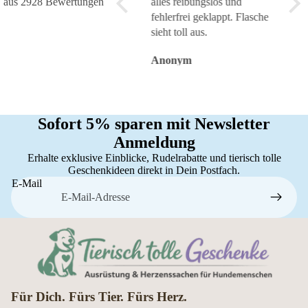
aus 2928 Bewertungen
alles reibungslos und
fehlerfrei geklappt. Flasche
sieht toll aus.
Anonym
Anonym
An
Sofort 5% sparen mit Newsletter
Anmeldung
Erhalte exklusive Einblicke, Rudelrabatte und tierisch tolle
Geschenkideen direkt in Dein Postfach.
E-Mail
Für Dich. Fürs Tier. Fürs Herz.