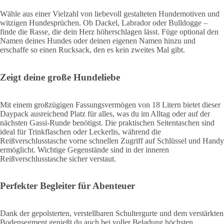
Wähle aus einer Vielzahl von liebevoll gestalteten Hundemotiven und
witzigen Hundesprüchen. Ob Dackel, Labrador oder Bulldogge –
finde die Rasse, die dein Herz höherschlagen lässt. Füge optional den
Namen deines Hundes oder deinen eigenen Namen hinzu und
erschaffe so einen Rucksack, den es kein zweites Mal gibt.
Zeigt deine große Hundeliebe
Mit einem großzügigen Fassungsvermögen von 18 Litern bietet dieser
Daypack ausreichend Platz für alles, was du im Alltag oder auf der
nächsten Gassi-Runde benötigst. Die praktischen Seitentaschen sind
ideal für Trinkflaschen oder Leckerlis, während die
Reißverschlusstasche vorne schnellen Zugriff auf Schlüssel und Handy
ermöglicht. Wichtige Gegenstände sind in der inneren
Reißverschlusstasche sicher verstaut.
Perfekter Begleiter für Abenteuer
Dank der gepolsterten, verstellbaren Schultergurte und dem verstärkten
Bodensegment genießt du auch bei voller Beladung höchsten