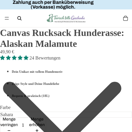
Zahlung auch per Banküberweisung
(Vorkasse) möglich.
Canvas Rucksack Hunderasse:
Alaskan Malamute
49,90 €
24 Bewertungen
Dein Unikat mit tollem Hundemotiv
Zeige Style und Deine Hundeliebe
Bequem & praktisch (18L)
Farbe
Menge
Menge
verringern
erhöhen