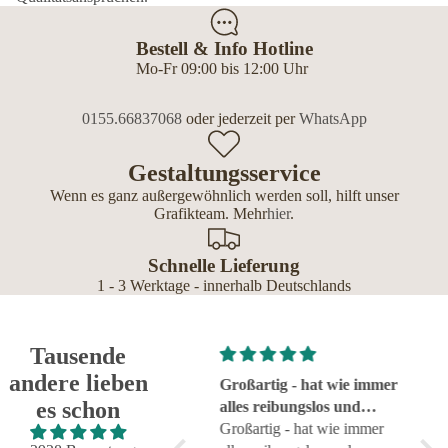
Bestell & Info Hotline
Mo-Fr 09:00 bis 12:00 Uhr
0155.66837068
oder jederzeit per
WhatsApp
Gestaltungsservice
Wenn es ganz außergewöhnlich werden soll, hilft unser
Grafikteam. Mehr
hier
.
Schnelle Lieferung
1 - 3 Werktage - innerhalb Deutschlands
Tausende
andere lieben
Super!
Großartig - hat wie immer
seh
es schon
Super!
alles reibungslos und
sehr
fehlerfrei geklappt
Großartig - hat wie immer